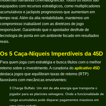
modernas narrativas cinematográficas. Todos os títulos são
equipados com recursos estratégicos, como multiplicadores
acumulativos e jackpots progressivos que aumentam em
tempo real. Além da alta rentabilidade, mantemos um
compromisso inabalável com as diretrizes de jogo
responsável. Garantindo que o apostador desfrute de
tecnologia de ponta em um ambiente focado em resultados
reais.
Os 5 Caça-Níqueis Imperdíveis da 45D
Para quem joga com estratégia e busca títulos com o melhor
retorno sobre o investimento. A curadoria do
aplicativo 45D
destaca jogos que equilibram taxas de retorno (RTP)
favoráveis com mecânicas envolventes:
3 Charge Buffalo: Um slot de alta energia que transporta o
jogador para as planícies selvagens. Onde a funcionalidade de
carga acumulativa pode disparar pagamentos massivos em
uma única rodada.