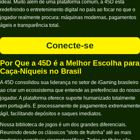
ideal. Muito além de uma plataforma comum, a 45D está
redefinindo o entretenimento digital no país ao focar no que o
jogador realmente procura: máquinas modernas, pagamentos
ágeis e transparência total.
Conecte-se
Por Que a 45D é a Melhor Escolha para
Caça-Níqueis no Brasil
A 45D consolidou sua liderança no setor de iGaming brasileiro
ao criar um ecossistema que entende as preferências do nosso
jogador. A plataforma oferece suporte humanizado totalmente
em português. E processamento de pagamentos extremamente
ágil, facilitando depósitos e saques imediatos.
Nossa biblioteca de jogos é um dos grandes diferenciais.
Reunindo desde os clássicos “slots de frutinha” até as mais