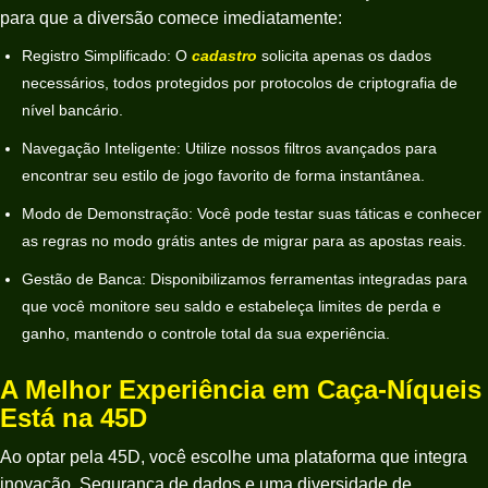
para que a diversão comece imediatamente:
Registro Simplificado: O
cadastro
solicita apenas os dados
necessários, todos protegidos por protocolos de criptografia de
nível bancário.
Navegação Inteligente: Utilize nossos filtros avançados para
encontrar seu estilo de jogo favorito de forma instantânea.
Modo de Demonstração: Você pode testar suas táticas e conhecer
as regras no modo grátis antes de migrar para as apostas reais.
Gestão de Banca: Disponibilizamos ferramentas integradas para
que você monitore seu saldo e estabeleça limites de perda e
ganho, mantendo o controle total da sua experiência.
A Melhor Experiência em Caça-Níqueis
Está na 45D
Ao optar pela 45D, você escolhe uma plataforma que integra
inovação. Segurança de dados e uma diversidade de