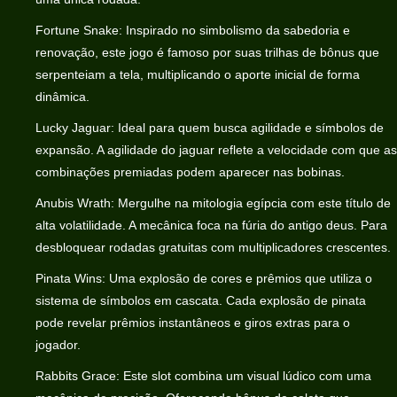
Fortune Snake: Inspirado no simbolismo da sabedoria e
renovação, este jogo é famoso por suas trilhas de bônus que
serpenteiam a tela, multiplicando o aporte inicial de forma
dinâmica.
Lucky Jaguar: Ideal para quem busca agilidade e símbolos de
expansão. A agilidade do jaguar reflete a velocidade com que as
combinações premiadas podem aparecer nas bobinas.
Anubis Wrath: Mergulhe na mitologia egípcia com este título de
alta volatilidade. A mecânica foca na fúria do antigo deus. Para
desbloquear rodadas gratuitas com multiplicadores crescentes.
Pinata Wins: Uma explosão de cores e prêmios que utiliza o
sistema de símbolos em cascata. Cada explosão de pinata
pode revelar prêmios instantâneos e giros extras para o
jogador.
Rabbits Grace: Este slot combina um visual lúdico com uma