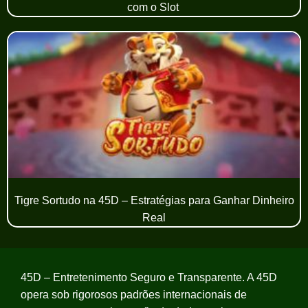
com o Slot
Tigre Sortudo na 45D – Estratégias para Ganhar Dinheiro
Real
45D – Entretenimento Seguro e Transparente. A 45D
opera sob rigorosos padrões internacionais de