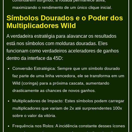
continuarem surgindo, a rodada permanece ativa,
maximizando o rendimento de um único clique inicial.
Símbolos Dourados e o Poder dos
Multiplicadores Wild
A verdadeira estratégia para alavancar os resultados
está nos símbolos com molduras douradas. Eles
funcionam como verdadeiros aceleradores de ganhos
dentro da interface da 45D:
Conversão Estratégica: Sempre que um símbolo dourado
faz parte de uma linha vencedora, ele se transforma em um
Wild (coringa) para a próxima cascata, aumentando
drasticamente as chances de novos ganhos.
Multiplicadores de Impacto: Estes símbolos podem carregar
multiplicadores que variam de 2x até surpreendentes 100x
sobre o valor da vitória.
Frequência nos Rolos: A incidência constante desses ícones