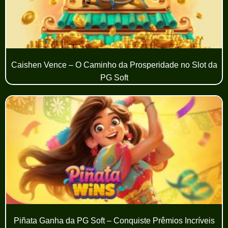
Caishen Vence – O Caminho da Prosperidade no Slot da
PG Soft
Piñata Ganha da PG Soft – Conquiste Prêmios Incríveis