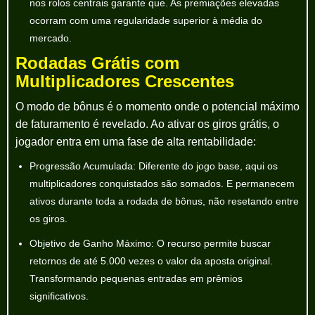
nos rolos centrais garante que. As premiações elevadas
ocorram com uma regularidade superior à média do
mercado.
Rodadas Grátis com
Multiplicadores Crescentes
O modo de bônus é o momento onde o potencial máximo
de faturamento é revelado. Ao ativar os giros grátis, o
jogador entra em uma fase de alta rentabilidade:
Progressão Acumulada: Diferente do jogo base, aqui os
multiplicadores conquistados são somados. E permanecem
ativos durante toda a rodada de bônus, não resetando entre
os giros.
Objetivo de Ganho Máximo: O recurso permite buscar
retornos de até 5.000 vezes o valor da aposta original.
Transformando pequenas entradas em prêmios
significativos.