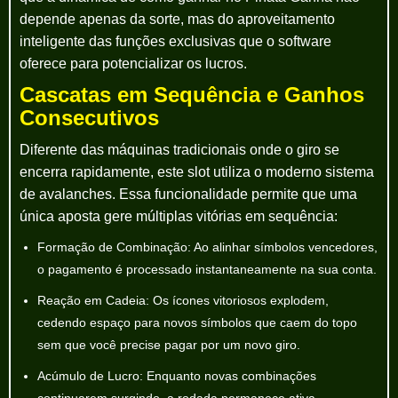
depende apenas da sorte, mas do aproveitamento
inteligente das funções exclusivas que o software
oferece para potencializar os lucros.
Cascatas em Sequência e Ganhos
Consecutivos
Diferente das máquinas tradicionais onde o giro se
encerra rapidamente, este slot utiliza o moderno sistema
de avalanches. Essa funcionalidade permite que uma
única aposta gere múltiplas vitórias em sequência:
Formação de Combinação: Ao alinhar símbolos vencedores,
o pagamento é processado instantaneamente na sua conta.
Reação em Cadeia: Os ícones vitoriosos explodem,
cedendo espaço para novos símbolos que caem do topo
sem que você precise pagar por um novo giro.
Acúmulo de Lucro: Enquanto novas combinações