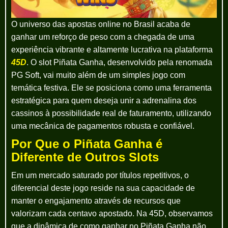
O universo das apostas online no Brasil acaba de
ganhar um reforço de peso com a chegada de uma
experiência vibrante e altamente lucrativa na plataforma
45D
. O slot Piñata Ganha, desenvolvido pela renomada
PG Soft, vai muito além de um simples jogo com
temática festiva. Ele se posiciona como uma ferramenta
estratégica para quem deseja unir a adrenalina dos
cassinos à possibilidade real de faturamento, utilizando
uma mecânica de pagamentos robusta e confiável.
Por Que o Piñata Ganha é
Diferente de Outros Slots
Em um mercado saturado por títulos repetitivos, o
diferencial deste jogo reside na sua capacidade de
manter o engajamento através de recursos que
valorizam cada centavo apostado. Na 45D, observamos
que a dinâmica de como ganhar no Piñata Ganha não