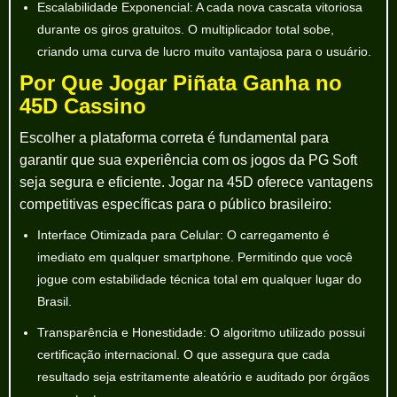
Escalabilidade Exponencial: A cada nova cascata vitoriosa
durante os giros gratuitos. O multiplicador total sobe,
criando uma curva de lucro muito vantajosa para o usuário.
Por Que Jogar Piñata Ganha no
45D Cassino
Escolher a plataforma correta é fundamental para
garantir que sua experiência com os jogos da PG Soft
seja segura e eficiente. Jogar na 45D oferece vantagens
competitivas específicas para o público brasileiro:
Interface Otimizada para Celular: O carregamento é
imediato em qualquer smartphone. Permitindo que você
jogue com estabilidade técnica total em qualquer lugar do
Brasil.
Transparência e Honestidade: O algoritmo utilizado possui
certificação internacional. O que assegura que cada
resultado seja estritamente aleatório e auditado por órgãos