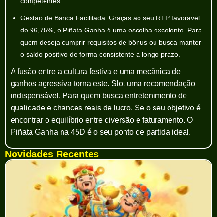
competentes.
Gestão de Banca Facilitada: Graças ao seu RTP favorável
de 96,75%, o Piñata Ganha é uma escolha excelente. Para
quem deseja cumprir requisitos de bônus ou busca manter
o saldo positivo de forma consistente a longo prazo.
A fusão entre a cultura festiva e uma mecânica de
ganhos agressiva torna este. Slot uma recomendação
indispensável. Para quem busca entretenimento de
qualidade e chances reais de lucro. Se o seu objetivo é
encontrar o equilíbrio entre diversão e faturamento. O
Piñata Ganha na 45D é o seu ponto de partida ideal.
Novidades Recentes