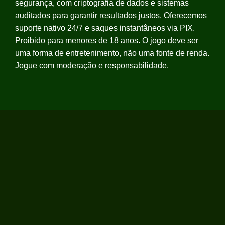
segurança, com criptografia de dados e sistemas
auditados para garantir resultados justos. Oferecemos
suporte nativo 24/7 e saques instantâneos via PIX.
Proibido para menores de 18 anos. O jogo deve ser
uma forma de entretenimento, não uma fonte de renda.
Jogue com moderação e responsabilidade.